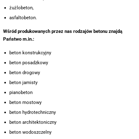
żużlobeton,
asfaltobeton.
Wśród produkowanych przez nas rodzajów betonu znajdą
Państwo m.in.:
beton konstrukcyjny
beton posadzkowy
beton drogowy
beton jamisty
pianobeton
beton mostowy
beton hydrotechniczny
beton architektoniczny
beton wodoszczelny