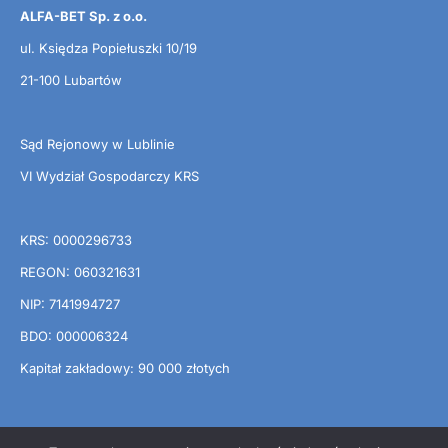
ALFA-BET Sp. z o.o.
ul. Księdza Popiełuszki 10/19
21-100 Lubartów
Sąd Rejonowy w Lublinie
VI Wydział Gospodarczy KRS
KRS: 0000296733
REGON: 060321631
NIP: 7141994727
BDO: 000006324
Kapitał zakładowy: 90 000 złotych