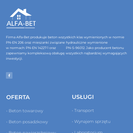
Firma Alfa-Bet produkuje beton wszystkich klas wymienionych w normie
PN-EN 206 oraz mieszanki związane hydrauliczne wymienione
w normach:
PN-EN 14227-1 oraz PN-S-96012. Jako producent betonu
zapewniamy kompleksową obsługę wszystkich najbardziej wymagających
inwestycji.
USŁUGI
OFERTA
• Transport
• Beton towarowy
• Wynajem sprzętu
• Beton posadzkowy
• Laboratorium
• Beton nawierzchniowy