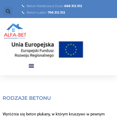
Beton Niedrzwica Duża:
668 312 312
Beton Lublin:
795 312 312
RODZAJE BETONU
Wyróżnia się beton płukany, w którym kruszywo w pewnym