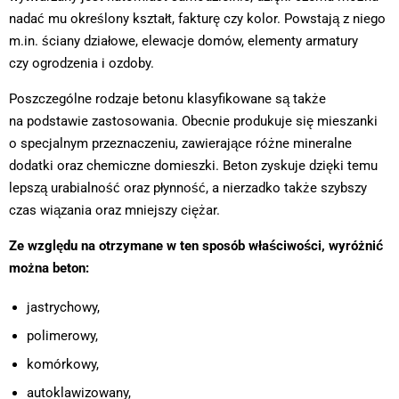
nadać mu określony kształt, fakturę czy kolor. Powstają z niego
m.in. ściany działowe, elewacje domów, elementy armatury
czy ogrodzenia i ozdoby.
Poszczególne rodzaje betonu klasyfikowane są także
na podstawie zastosowania. Obecnie produkuje się mieszanki
o specjalnym przeznaczeniu, zawierające różne mineralne
dodatki oraz chemiczne domieszki. Beton zyskuje dzięki temu
lepszą urabialność oraz płynność, a nierzadko także szybszy
czas wiązania oraz mniejszy ciężar.
Ze względu na otrzymane w ten sposób właściwości, wyróżnić
można beton:
jastrychowy,
polimerowy,
komórkowy,
autoklawizowany,